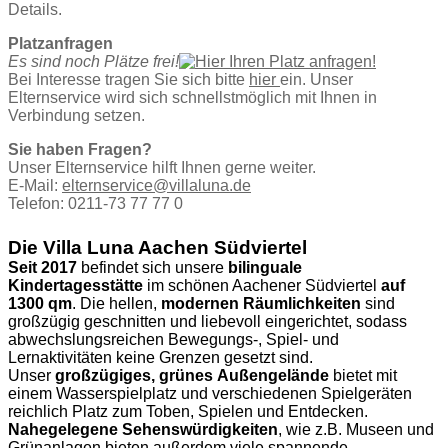
Details.
Platzanfragen
Es sind noch Plätze frei!
Bei Interesse tragen Sie sich bitte
hier
ein. Unser
Elternservice wird sich schnellstmöglich mit Ihnen in
Verbindung setzen.
Sie haben Fragen?
Unser Elternservice hilft Ihnen gerne weiter.
E-Mail:
elternservice@villaluna.de
Telefon: 0211-73 77 77 0
Die Villa Luna Aachen Südviertel
Seit 2017
befindet sich unsere
bilinguale
Kindertagesstätte
im schönen Aachener Südviertel
auf
1300 qm
. Die hellen,
modernen Räumlichkeiten
sind
großzügig geschnitten und liebevoll eingerichtet, sodass
abwechslungsreichen Bewegungs-, Spiel- und
Lernaktivitäten keine Grenzen gesetzt sind.
Unser
großzügiges, grünes
Außengelände
bietet mit
einem Wasserspielplatz und verschiedenen Spielgeräten
reichlich Platz zum Toben, Spielen und Entdecken.
Nahegelegene Sehenswürdigkeiten
, wie z.B. Museen und
Grünanlagen bieten außerdem viele spannende