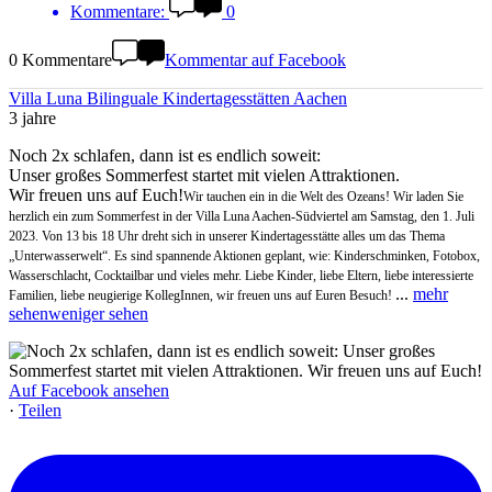
Kommentare:
0
0 Kommentare
Kommentar auf Facebook
Villa Luna Bilinguale Kindertagesstätten Aachen
3 jahre
Noch 2x schlafen, dann ist es endlich soweit:
Unser großes Sommerfest startet mit vielen Attraktionen.
Wir freuen uns auf Euch!
Wir tauchen ein in die Welt des Ozeans! Wir laden Sie
herzlich ein zum Sommerfest in der Villa Luna Aachen-Südviertel am Samstag, den 1. Juli
2023. Von 13 bis 18 Uhr dreht sich in unserer Kindertagesstätte alles um das Thema
„Unterwasserwelt“. Es sind spannende Aktionen geplant, wie: Kinderschminken, Fotobox,
Wasserschlacht, Cocktailbar und vieles mehr. Liebe Kinder, liebe Eltern, liebe interessierte
...
mehr
Familien, liebe neugierige KollegInnen, wir freuen uns auf Euren Besuch!
sehen
weniger sehen
Auf Facebook ansehen
·
Teilen