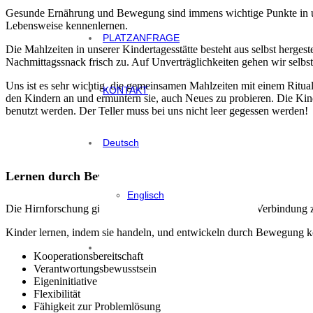
Gesunde Ernährung und Bewegung sind immens wichtige Punkte in unse
Lebensweise kennenlernen.
PLATZANFRAGE
Die Mahlzeiten in unserer Kindertagesstätte besteht aus selbst herges
Nachmittagssnack frisch zu. Auf Unverträglichkeiten gehen wir selbstv
Uns ist es sehr wichtig, die gemeinsamen Mahlzeiten mit einem Ritu
KONTAKT
den Kindern an und ermuntern sie, auch Neues zu probieren. Die Kinder
benutzt werden. Der Teller muss bei uns nicht leer gegessen werden!
Deutsch
Lernen durch Bewegung
Englisch
Die Hirnforschung gibt Hinweise darauf, dass eine enge Verbindung 
Kinder lernen, indem sie handeln, und entwickeln durch Bewegung ko
Kooperationsbereitschaft
Verantwortungsbewusstsein
Eigeninitiative
Flexibilität
Fähigkeit zur Problemlösung